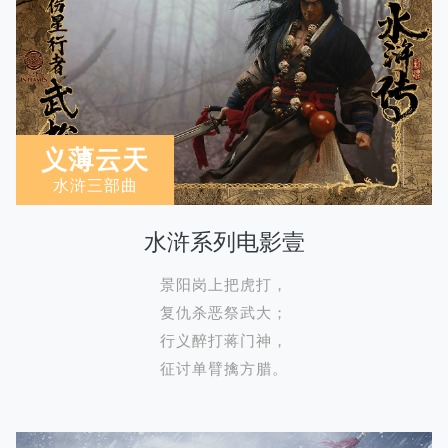
义薄云天
水浒三部曲
水浒系列电影壹
景阳岗上把虎打，
复仇杀恶祭武大；
行义醉打蒋门神，
征讨单臂擒方腊。