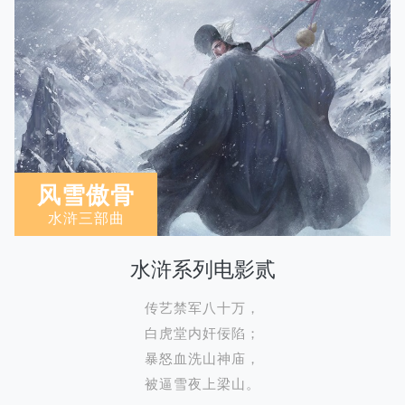
风雪傲骨
水浒三部曲
水浒系列电影贰
传艺禁军八十万，
白虎堂内奸佞陷；
暴怒血洗山神庙，
被逼雪夜上梁山。