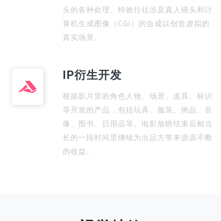
头的各种处理。特效往往涉及真人镜头和计
算机生成图像（CGI）的合成以创造虚拟的
真实场景。
IP衍生开发
根据影片里的角色人物、场景、道具、标识
等开发的产品，包括玩具、服装、饰品、音
像、图书、日用品等。电影放映结束后相当
长的一段时间里继续为出品方带来源源不断
的收益。