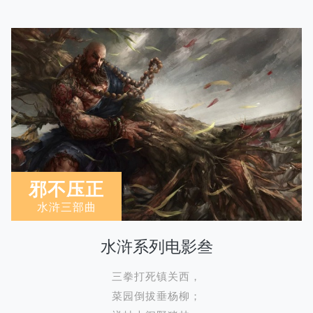
邪不压正
水浒三部曲
水浒系列电影叁
三拳打死镇关西，
菜园倒拔垂杨柳；